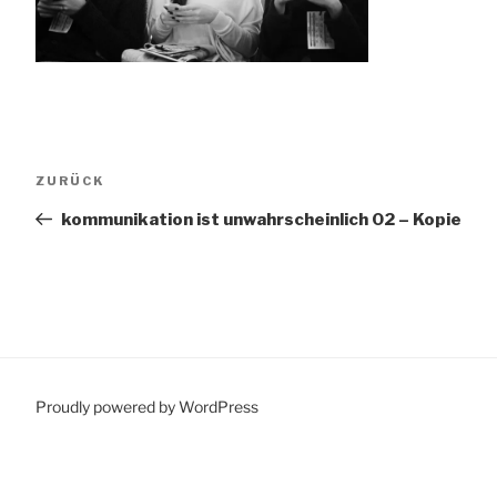
Beitragsnavigation
Vorheriger
ZURÜCK
Beitrag
kommunikation ist unwahrscheinlich 02 – Kopie
Proudly powered by WordPress