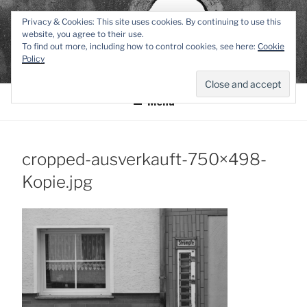
Zum
TEXTWERK-
Privacy & Cookies: This site uses cookies. By continuing to use this
Inhalt
website, you agree to their use.
springen
To find out more, including how to control cookies, see here:
Cookie
ONLINE
Policy
Menü
cropped-ausverkauft-750×498-
Kopie.jpg