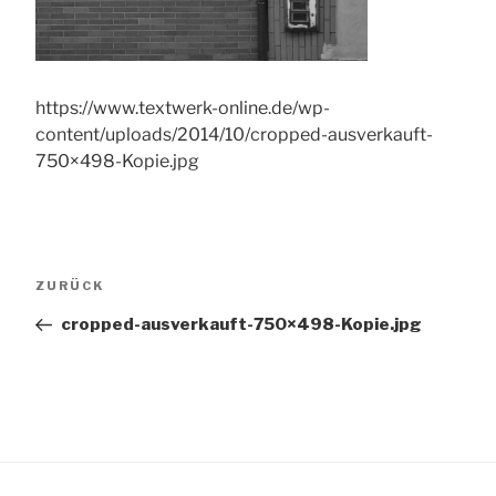
https://www.textwerk-online.de/wp-
content/uploads/2014/10/cropped-ausverkauft-
750×498-Kopie.jpg
Beitragsnavigation
Vorheriger
ZURÜCK
Beitrag
cropped-ausverkauft-750×498-Kopie.jpg