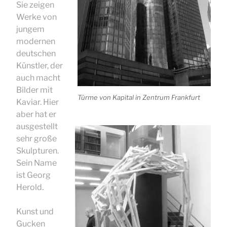
Sie zeigen
Werke von
jungem
modernen
deutschen
Künstler, der
auch macht
Bilder mit
Türme von Kapital in Zentrum Frankfurt
Kaviar. Hier
aber hat er
ausgestellt
sehr große
Skulpturen.
Sein Name
ist Georg
Herold.
Kunst und
Gucken