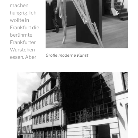
machen
hungrig. Ich
wollte in
Frankfurt die
berühmte
Frankfurter
Wurstchen
Große moderne Kunst
essen. Aber